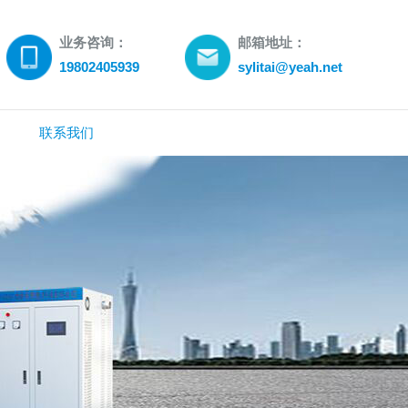
业务咨询：
邮箱地址：
19802405939
sylitai@yeah.net
联系我们