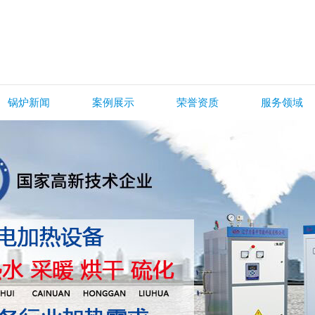
锅炉新闻
案例展示
荣誉资质
服务领域